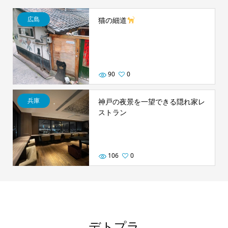
広島
猫の細道
90
0
兵庫
神戸の夜景を一望できる隠れ家レ
ストラン
106
0
デトプラ